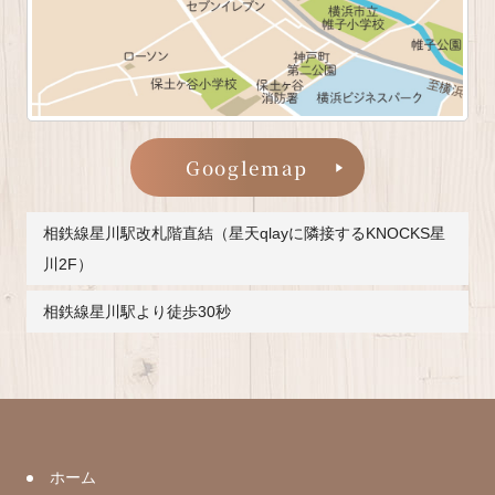
Googlemap
相鉄線星川駅改札階直結（星天qlayに隣接するKNOCKS星
川2F）
相鉄線星川駅より徒歩30秒
ホーム