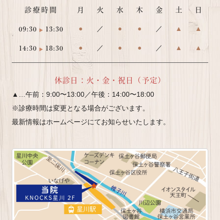
診療時間
月
火
水
木
金
土
日
09:30
13:30
●
／
●
●
／
▲
▲
14:30
18:30
●
／
●
●
／
▲
▲
休診日：火・金・祝日（予定）
▲…午前：9:00〜13:00／午後：14:00〜18:00
※診療時間は変更となる場合がございます。
最新情報はホームページにてお知らせいたします。