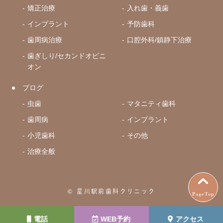
矯正治療
入れ歯・義歯
インプラント
予防歯科
歯周病治療
口腔外科/鎮静下治療
歯ぎしり/セカンドオピニ
オン
ブログ
虫歯
マタニティ歯科
歯周病
インプラント
小児歯科
その他
治療全般
© 星川駅前歯科クリニック
PageTop
電話
WEB予約
アクセス