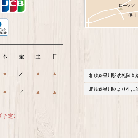
木
金
土
日
●
／
▲
▲
相鉄線星川駅改札階直結（
相鉄線星川駅より徒歩3
●
／
▲
▲
（予定）