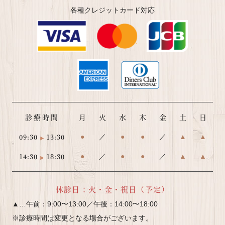
各種クレジットカード対応
診療時間
月
火
水
木
金
土
日
09:30
13:30
●
／
●
●
／
▲
▲
14:30
18:30
●
／
●
●
／
▲
▲
休診日：火・金・祝日（予定）
▲…午前：9:00〜13:00／午後：14:00〜18:00
※診療時間は変更となる場合がございます。