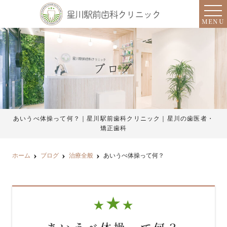
MENU
ブログ
あいうべ体操って何？｜星川駅前歯科クリニック｜星川の歯医者・
矯正歯科
ホーム
ブログ
治療全般
あいうべ体操って何？