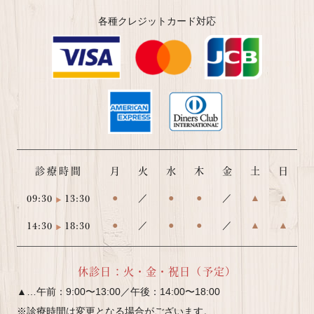
各種クレジットカード対応
診療時間
月
火
水
木
金
土
日
09:30
13:30
●
／
●
●
／
▲
▲
14:30
18:30
●
／
●
●
／
▲
▲
休診日：火・金・祝日（予定）
▲…午前：9:00〜13:00／午後：14:00〜18:00
※診療時間は変更となる場合がございます。