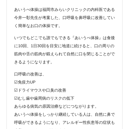
あいうべ体操は福岡市みらいクリニックの内科医である
今井一彰先生が考案した、口呼吸を鼻呼吸に改善してい
く簡単なお口の体操です。
いつでもどこでも誰でもできる『あいうべ体操』は食後
に10回、1日30回を目安に地道に続けると、口の周りの
筋肉や舌の筋肉が鍛えられて自然に口を閉じることがで
きるようになります。
口呼吸の改善は、
☑︎免疫力UP
☑︎ドライマウスや口臭の改善
☑︎むし歯や歯周病のリスクの低下
あらゆる病気の原因治療などにつながります。
あいうべ体操をしっかり継続している人は、自然に鼻で
呼吸ができるようになり、アレルギー性疾患等の症状も