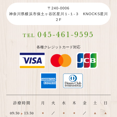
〒240-0006
神奈川県横浜市保土ヶ谷区星川１-１-３ KNOCKS星川
２F
045-461-9595
TEL
各種クレジットカード対応
診療時間
月
火
水
木
金
土
日
09:30
13:30
●
／
●
●
／
▲
▲