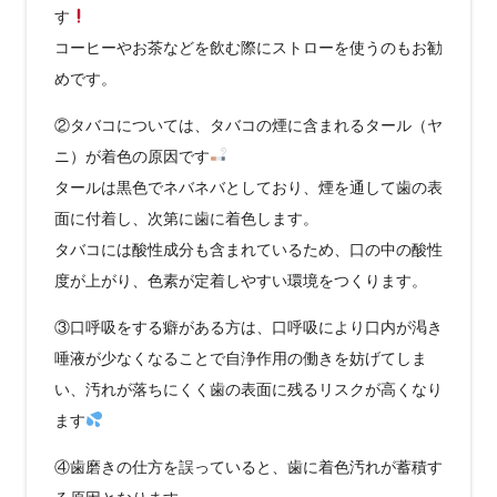
す
コーヒーやお茶などを飲む際にストローを使うのもお勧
めです。
②タバコについては、タバコの煙に含まれるタール（ヤ
ニ）が着色の原因です
タールは黒色でネバネバとしており、煙を通して歯の表
面に付着し、次第に歯に着色します。
タバコには酸性成分も含まれているため、口の中の酸性
度が上がり、色素が定着しやすい環境をつくります。
③口呼吸をする癖がある方は、口呼吸により口内が渇き
唾液が少なくなることで自浄作用の働きを妨げてしま
い、汚れが落ちにくく歯の表面に残るリスクが高くなり
ます
④歯磨きの仕方を誤っていると、歯に着色汚れが蓄積す