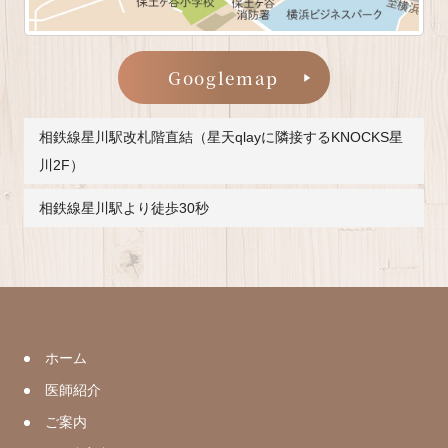
Googlemap
相鉄線星川駅改札階直結（星天qlayに隣接するKNOCKS星
川2F）
相鉄線星川駅より徒歩30秒
ホーム
医師紹介
ご案内